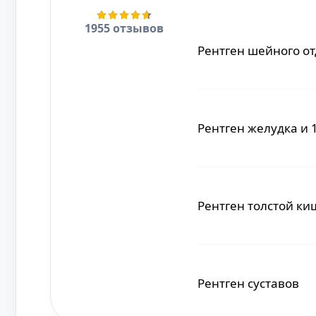
1955 отзывов
Рентген шейного о
Рентген суставов
Рентген желудка и 
Рентген локтевого 
Рентген толстой ки
Рентген голеностоп
Рентген суставов
Рентген коленного 