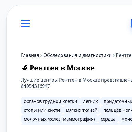
Главная
Обследования и диагностики
Рентге
🔬 Рентген в Москве
Лучшие центры Рентген в Москве представлены 
84954316947
органов грудной клетки
легких
придаточных
стопы или кисти
мягких тканей
пальцев ног
молочных желез (маммография)
сердца
моче
мочевыделительной системы (урография экскрет