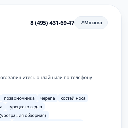
8 (495) 431-69-47
Москва
тов; запишитесь онлайн или по телефону
позвоночника
черепа
костей носа
а
турецкого седла
(урография обзорная)
вода
толстой кишки (ирригоскопия)