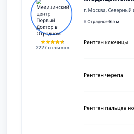
г. Москва, Северный б
Рентген придаточны
Отрадное
465 м
Рентген проктогра
Рентген ключицы
2227 отзывов
Рентген мочевого п
Рентген сальпинго
Рентген черепа
Рентген конечност
Рентген желудка и 
Рентген пальцев но
Рентген тазобедрен
Рентген мочевыдел
(урография экскрет