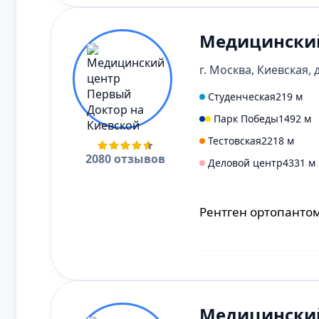
Медицинский
Рентген голеностоп
Рентген височно-н
г. Москва, Киевская, д
Студенческая
219 м
Парк Победы
1492 м
Рентген стопы или 
Тестовская
2218 м
Рентген плечевого 
2080 отзывов
Деловой центр
4331 м
Рентген позвоночн
Рентген ортопанто
Рентген тазобедрен
Рентген пояснично
Рентген радиовизи
Медицинский