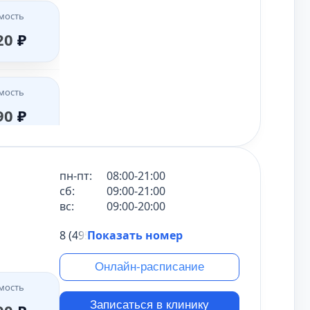
мость
00
₽
мость
00
₽
мость
20
₽
30
₽
мость
мость
00
₽
мость
00
₽
мость
90
₽
00
₽
мость
мость
00
₽
мость
пн-пт:
08:00-21:00
00
₽
мость
65
₽
сб:
09:00-21:00
00
₽
вс:
09:00-20:00
мость
8 (495) 431-69-47
Показать номер
мость
00
₽
мость
00
₽
мость
15
₽
Онлайн-расписание
00
₽
мость
мость
Записаться в клинику