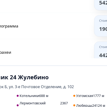
54
Стои
мограмма
19
Стои
трахеи
44
Стои
ик 24 Жулебино
х пазух носа
47
ок Б, ул. 3-е Почтовое Отделение, д. 102
Котельники
688 м
Ухтомская
1777 м
Стои
Лермонтовский
2367
ика
Люберцы
24124 м