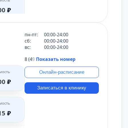
мость
мость
00
₽
00
₽
мость
900
₽
мость
пн-пт:
00:00-24:00
мость
00
₽
сб:
00:00-24:00
0
₽
вс:
00:00-24:00
мость
00
₽
8 (495) 431-69-47
Показать номер
мость
мость
00
₽
мость
Онлайн-расписание
00
₽
мость
00
₽
00
₽
Записаться в клинику
мость
мость
00
₽
мость
00
₽
мость
15
₽
50
₽
мость