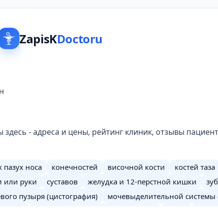
ZapisK
Doctoru
н
здесь - адреса и цены, рейтинг клиник, отзывы пациен
 пазух носа
конечностей
височной кости
костей таза
и или руки
суставов
желудка и 12-перстной кишки
зуб
вого пузыря (цистография)
мочевыделительной системы 
орная)
почек (антеградная пиелография)
ребер
пище