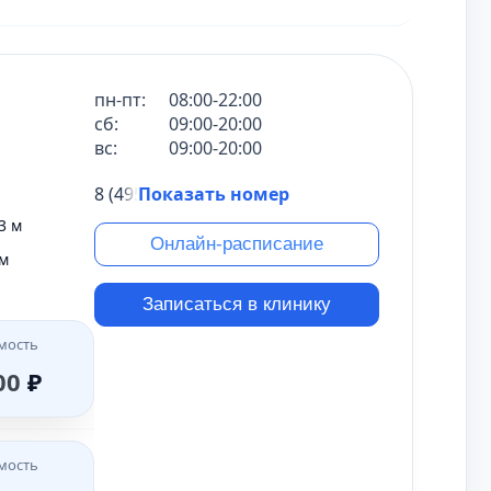
а
кишечника
я
артрография
ТРГ (телерентгенография)
и
грудины
гортани и трахеи
пн-пт:
08:00-22:00
 сустава
лучезапястного сустава
сб:
09:00-20:00
вс:
09:00-20:00
дра (бедренной кости)
рестца
ключицы
плечевого сустава
8 (495) 431-69-47
Показать номер
3 м
Онлайн-расписание
 м
Записаться в клинику
мость
00
₽
мость