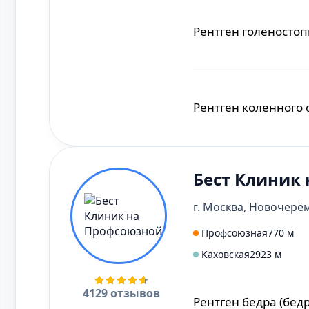
Рентген суставов
Рентген черепа
Рентген голеностоп
Рентген грудного о
Рентген голеностоп
Рентген пальцев но
Рентген коленного 
Рентген пояснично
Рентген лучезапяст
Бест Клиник
Рентген коленного 
Рентген органов гр
Рентген шейного о
г. Москва, Новочерём
Профсоюзная
770 м
Рентген плечевого 
Рентген плечевого 
Каховская
2923 м
Рентген молочных 
Рентген носоглотки
4129 отзывов
Рентген бедра (бед