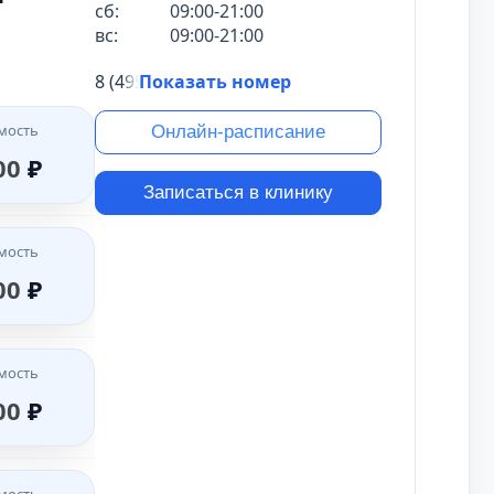
сб:
09:00-21:00
вс:
09:00-21:00
мость
00
₽
мость
8 (495) 431-69-47
Показать номер
00
₽
мость
Онлайн-расписание
мость
00
₽
00
₽
мость
Записаться в клинику
500
₽
мость
мость
00
₽
00
₽
мость
00
₽
мость
мость
00
₽
00
₽
мость
00
₽