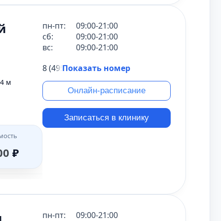
мость
й
пн-пт:
09:00-21:00
00
₽
мость
сб:
09:00-21:00
вс:
09:00-21:00
00
₽
8 (495) 431-69-47
Показать номер
мость
4 м
00
₽
мость
Онлайн-расписание
50
₽
Записаться в клинику
мость
мость
00
₽
мость
00
₽
50
₽
мость
00
₽
мость
00
₽
м
пн-пт:
09:00-21:00