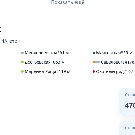
Показать ещё
чной железы (дуктография)
шейного отдела позвоночник
ография
бронхография
латерография
кавернозографи
ктография
радиовизиография
орбит
брюшной полост
К
тазобедренного сустава
коленного сустава
локтевого
ного сустава
голени
плечевой кости
предплечья
бе
 4А, стр.1
опатки
поясничного отдела позвоночника
копчика
к
Менделеевская
591 м
Маяковская
855 м
Достоевская
1063 м
Савеловская
178
Марьина Роща
2119 м
Охотный ряд
2167
Стои
а
47
Стои