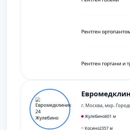
Рентген ортопанто
Рентген гортани и 
Евромедклин
Рентген придаточны
г. Москва, мкр. Город
Жулебино
601 м
Рентген позвоночн
Косино
2357 м