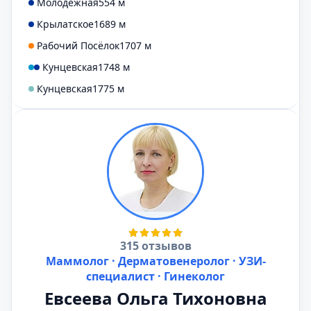
Молодежная
554 м
Крылатское
1689 м
Рабочий Посёлок
1707 м
Кунцевская
1748 м
Кунцевская
1775 м
315 отзывов
Маммолог · Дерматовенеролог · УЗИ-
специалист · Гинеколог
Евсеева Ольга Тихоновна