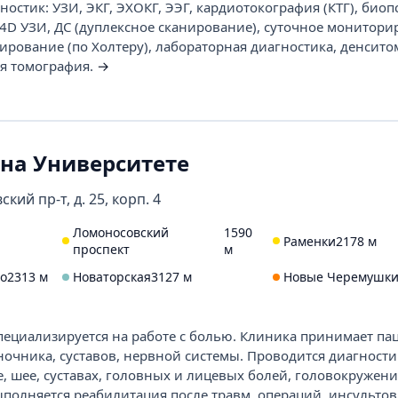
стик: УЗИ, ЭКГ, ЭХОКГ, ЭЭГ, кардиотокография (КТГ), биоп
 4D УЗИ, ДС (дуплексное сканирование), суточное монитори
ирование (по Холтеру), лабораторная диагностика, денсито
я томография.
→
 на Университете
кий пр-т, д. 25, корп. 4
Ломоносовский
1590
Раменки
2178 м
проспект
м
го
2313 м
Новаторская
3127 м
Новые Черемушк
ециализируется на работе с болью. Клиника принимает па
очника, суставов, нервной системы. Проводится диагности
, шее, суставах, головных и лицевых болей, головокружени
полняется реабилитация после травм, операций, инсультов