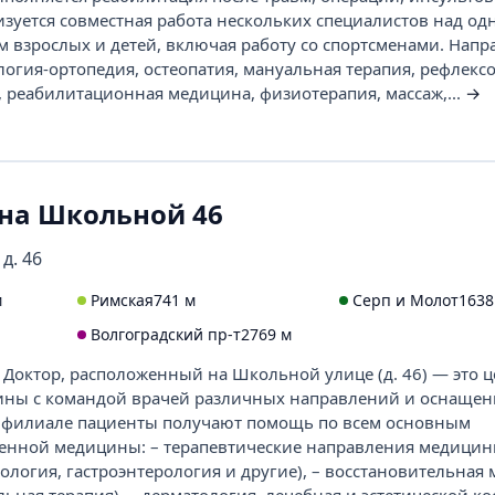
зуется совместная работа нескольких специалистов над од
м взрослых и детей, включая работу со спортсменами. Напр
огия-ортопедия, остеопатия, мануальная терапия, рефлексо
, реабилитационная медицина, физиотерапия, массаж,...
→
 на Школьной 46
д. 46
м
Римская
741 м
Серп и Молот
1638
Волгоградский пр-т
2769 м
Доктор, расположенный на Школьной улице (д. 46) — это ц
ины с командой врачей различных направлений и оснаще
В филиале пациенты получают помощь по всем основным
енной медицины: – терапевтические направления медицины
ология, гастроэнтерология и другие), – восстановительная