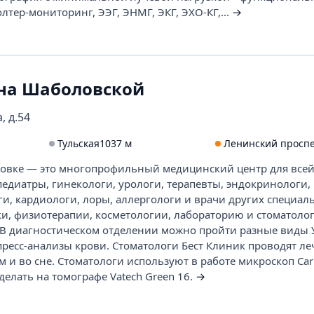
лтер-мониторинг, ЭЭГ, ЭНМГ, ЭКГ, ЭХО-КГ,...
→
 на Шаболовской
, д.54
Тульская
1037 м
Ленинский просп
овке — это многопрофильный медицинский центр для всей
педиатры, гинекологи, урологи, терапевты, эндокринологи,
ги, кардиологи, лоры, аллергологи и врачи других специал
и, физиотерапии, косметологии, лабораторию и стоматоло
. В диагностическом отделении можно пройти разные виды 
спресс-анализы крови. Стоматологи Бест Клиник проводят л
 и во сне. Стоматологи используют в работе микроскоп Carl 
елать на томографе Vatech Green 16.
→