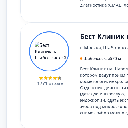
диагностика (СМАД, Хо
Бест Клиник
г. Москва, Шаболовка
Шаболовская
570 м
Бест Клиник на Шабол
котором ведут прием 
косметологи, невроло
1771 отзыв
Отделение диагностик
(детскую и взрослую)
эндоскопии, сдать эк
зубов под микроскопом
снимок зубов можно сд