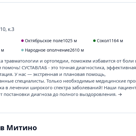
10, к.3
Октябрьское поле
1025 м
Сокол
1164 м
 м
Народное ополчение
2610 м
а травматологии и ортопедии, поможем избавится от боли в
 помочь! СУСТАВЛАБ - это точная диагностика, эффективная
ация. У нас — экстренная и плановая помощь,
нные специалисты. Только необходимые медицинские про
ха в лечении широкого спектра заболеваний! Наши пациен
т постановки диагноза до полного выздоровления.
→
 в Митино