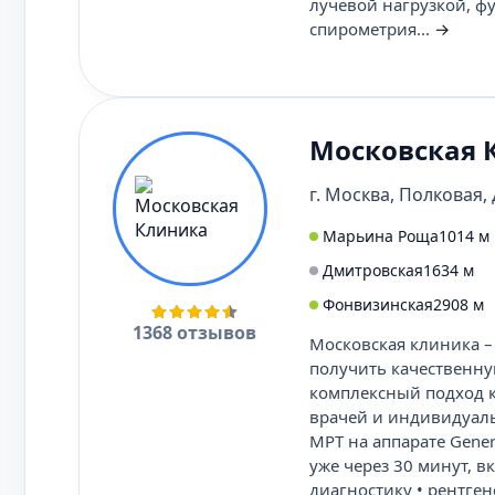
лучевой нагрузкой, ф
спирометрия...
→
Московская 
г. Москва, Полковая, д
Марьина Роща
1014 м
Дмитровская
1634 м
Фонвизинская
2908 м
1368 отзывов
Московская клиника 
получить качественну
комплексный подход к
врачей и индивидуаль
МРТ на аппарате Genera
уже через 30 минут, в
диагностику • рентге