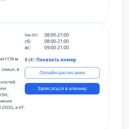
пн-пт:
08:00-21:00
сб:
08:00-21:00
вс:
09:00-21:00
ект
1170 м
8 (495) 431-69-47
Показать номер
 семьи, в
Онлайн-расписание
ьностей.
гии
Записаться в клинику
УЗИ,
ечение
ZEISS, а КТ-