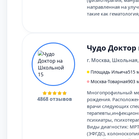
(физиотерапия, мануал
направленная на улуч
такие как гематология
Чудо Доктор
г. Москва, Школьная,
Площадь Ильича
515 
Москва-Товарная
903 
Многопрофильный мед
4868 отзывов
рождения. Расположен
врачи следующих спе
терапевты,инфекциони
психиатры, психотера
Виды диагностик: МРТ,
(ЭФГДС), колоноскопи