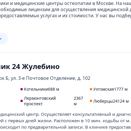
ики и медицинские центры остеопатии в Москве. На на
обходимые лицензии для осуществления медицинской д
едоставляемых услугах и их стоимости. У нас вы подб
ик 24 Жулебино
ок Б, ул. 3-е Почтовое Отделение, д. 102
Котельники
688 м
Ухтомская
1777 м
Лермонтовский
2367
Люберцы
24124 м
проспект
м
ицинский центр. Осуществляет консультативный и диагн
ей с первых дней жизни. Расположен в 10 мин. ходьбы от м
оисходит по предварительной записи. В клинике предоста