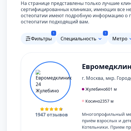
На странице представлены только лучшие клин
сертифицированных клиниках, имеющих все не
остеопатии имеют подробную информацию о пр
остеопатии подходящий вам.
1
1
Фильтры
Специальность
Метро
Евромедклин
г. Москва, мкр. Город
Жулебино
601 м
Косино
2357 м
Многопрофильный мед
1947 отзывов
приём взрослых и дет
Котельники. Прием пр