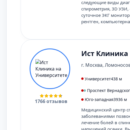
следующие виды диагно
спирометрия, 3D УЗИ,
суточное ЭКГ монитор
рентген, компьютерна
Ист Клиника
г. Москва, Ломоносовс
Университет
438 м
Проспект Вернадско
Юго-западная
3936 м
1766 отзывов
Медицинский центр сп
заболеваниями позвон
лечение болей в спине
нарушений осанки. Вы