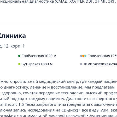
ункциональная диагностика (СМАД, ХОЛТЕР, ЭЭГ, ЭНМГ, ЭКГ,
Клиника
. 12, корп. 1
Савёловская
1020 м
Савеловская
125
Бутырская
1880 м
Тимирязевская
284
– многопрофильный медицинский центр, где каждый пацие
ю диагностику, лечение и восстановление. Мы предлагаем
 здоровью, сочетая передовые технологии, высокий профе
ный подход к каждому пациенту. Диагностика экспертного 
l Electric 1,5 Тесла закрытого типа (результаты с заключен
ключая запись исследования на CD-диск) • все виды УЗИ, вк
нография с минимальной лучевой нагрузкой • функциональ