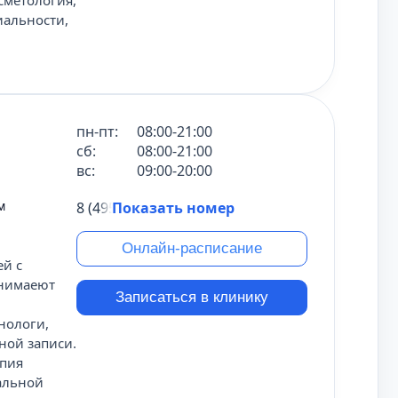
сметология,
иальности,
пн-пт:
08:00-21:00
сб:
08:00-21:00
вс:
09:00-20:00
м
8 (495) 431-69-47
Показать номер
Онлайн-расписание
й с
инимаеют
Записаться в клинику
нологи,
ной записи.
опия
альной