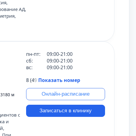
сия,
рование АД,
метрия,
пн-пт:
09:00-21:00
сб:
09:00-21:00
вс:
09:00-21:00
8 (495) 431-69-47
Показать номер
Онлайн-расписание
и
3180 м
Записаться в клинику
циентов с
ка и
й,
. При