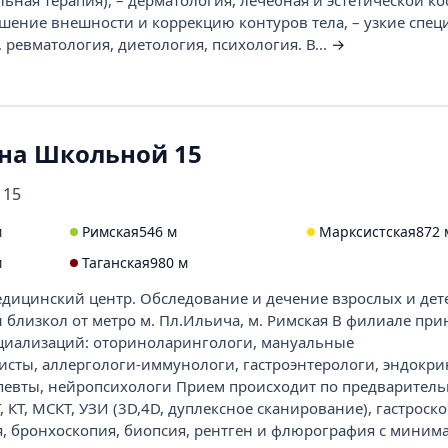
ьная терапия), – дерматология, лечебная и эстетической ко
шение внешности и коррекцию контуров тела, – узкие спец
, ревматология, диетология, психология. В...
→
 на Школьной 15
 15
м
Римская
546 м
Марксистская
872 
м
Таганская
980 м
ицинский центр. Обследование и дечение взрослых и дете
 близкол от метро м. Пл.Ильича, м. Римская В филиале пр
циализаций: оториноларингологи, мануальные
сты, аллергологи-иммунологи, гастроэнтерологи, эндокри
певты, нейропсихологи Прием происходит по предваритель
 КТ, МСКТ, УЗИ (3D,4D, дуплексное сканирование), гастроск
я, бронхоскопия, биопсия, рентген и флюрография с миним