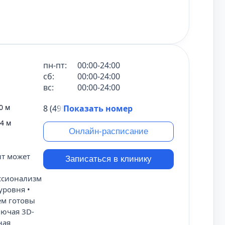
пн-пт:
00:00-24:00
сб:
00:00-24:00
вс:
00:00-24:00
0 м
8 (495) 431-69-47
Показать номер
4 м
Онлайн-расписание
нт может
Записаться в клинику
ссионализм
уровня •
ием готовы
лючая 3D-
ная