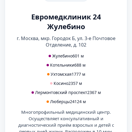
Евромедклиник 24
Жулебино
г. Москва, мкр. Городок Б, ул. 3-е Почтовое
Отделение, д. 102
Жулебино
601 м
Котельники
688 м
Ухтомская
1777 м
Косино
2357 м
Лермонтовский проспект
2367 м
Люберцы
24124 м
Многопрофильный медицинский центр.
Осуществляет консультативный и
диагностический приём взрослых и детей с
первых дней жизни. Расположен в 10 мин.