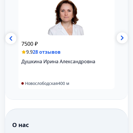
7500
₽
7500
9.9
28 отзывов
9.6
Душкина Ирина Александровна
Горб
Новослободская
400 м
Нов
О нас