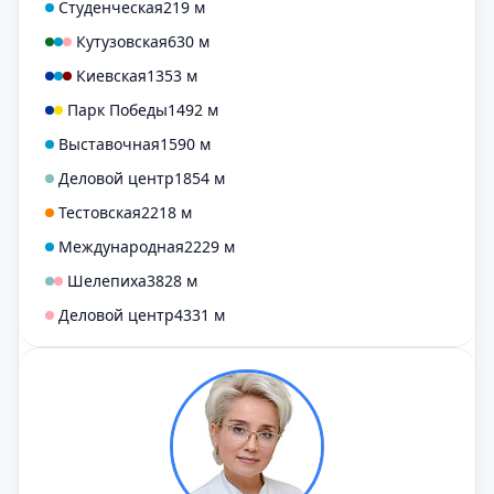
Студенческая
219 м
Кутузовская
630 м
Киевская
1353 м
Парк Победы
1492 м
Выставочная
1590 м
Деловой центр
1854 м
Тестовская
2218 м
Международная
2229 м
Шелепиха
3828 м
Деловой центр
4331 м