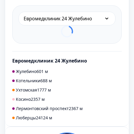
Евромедклиник 24 Жулебино
Евромедклиник 24 Жулебино
Жулебино
601 м
Котельники
688 м
Ухтомская
1777 м
Косино
2357 м
Лермонтовский проспект
2367 м
Люберцы
24124 м