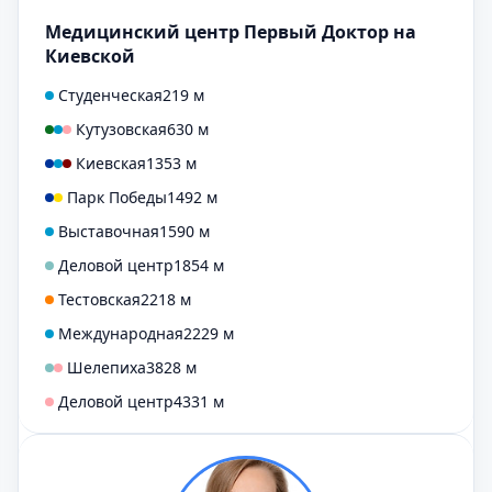
Медицинский центр Первый Доктор на
Киевской
Студенческая
219 м
Кутузовская
630 м
Киевская
1353 м
Парк Победы
1492 м
Выставочная
1590 м
Деловой центр
1854 м
Тестовская
2218 м
Международная
2229 м
Шелепиха
3828 м
Деловой центр
4331 м