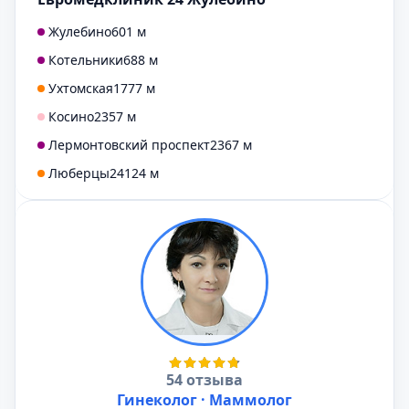
Жулебино
601 м
Котельники
688 м
Ухтомская
1777 м
Косино
2357 м
Лермонтовский проспект
2367 м
Люберцы
24124 м
54 отзыва
Гинеколог · Маммолог