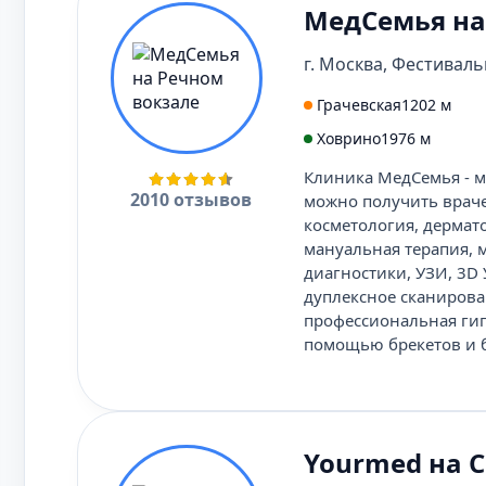
МедСемья на
г. Москва, Фестивальн
Грачевская
1202 м
Ховрино
1976 м
Клиника МедСемья - м
2010 отзывов
можно получить враче
косметология, дермато
мануальная терапия, 
диагностики, УЗИ, 3D
дуплексное сканирован
профессиональная гиги
помощью брекетов и бе
Yourmed на С