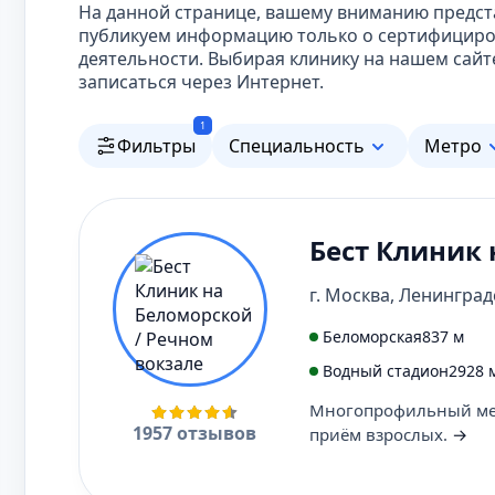
На данной странице, вашему вниманию предст
публикуем информацию только о сертифициров
деятельности. Выбирая клинику на нашем сайте
записаться через Интернет.
1
Фильтры
Специальность
Метро
Бест Клиник 
г. Москва, Ленинградс
Беломорская
837 м
Водный стадион
2928 
Многопрофильный мед
1957 отзывов
приём взрослых.
→