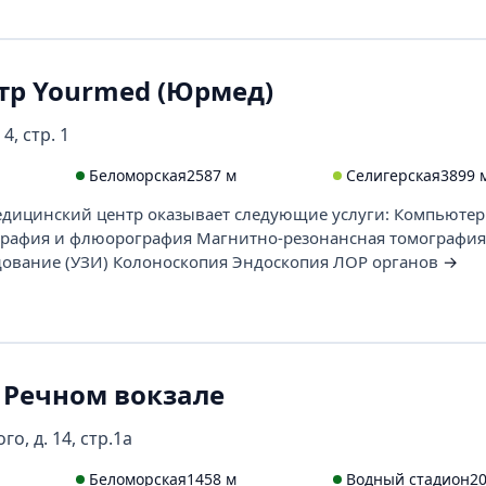
тр Yourmed (Юрмед)
4, стр. 1
Беломорская
2587 м
Селигерская
3899 
ицинский центр оказывает следующие услуги: Компьютер
графия и флюорография Магнитно-резонансная томография
дование (УЗИ) Колоноскопия Эндоскопия ЛОР органов
→
 Речном вокзале
о, д. 14, стр.1а
Беломорская
1458 м
Водный стадион
2