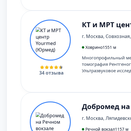
КТ и МРТ цен
г. Москва, Совхозная, 
Ховрино
1551 м
Многопрофильный мед
томография Рентгено
Ультразвуковое иссле
34 отзыва
Добромед на
г. Москва, Ляпидевског
Речной вокзал
1157 м