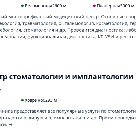
Беломорская
2609 м
Планерная
5000 м
ейный многопрофильный медицинский центр. Основные нап
екология, травматология, офтальмология, косметология, те
лебология, стоматология и др. Проводится диагностика: ла
следования, функциональная диагностика, КТ, УЗИ и рентг
тр стоматологии и имплантологии
А
Ховрино
6293 м
иника предоставляет все популярные услуги по стоматолог
ортодонтию, хирургию, имплантацию и др. Прием проводит
иси.
→