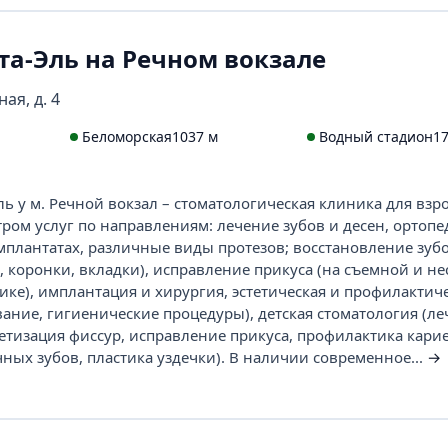
та-Эль на Речном вокзале
ая, д. 4
Беломорская
1037 м
Водный стадион
1
ь у м. Речной вокзал – стоматологическая клиника для взр
ром услуг по направлениям: лечение зубов и десен, ортопе
мплантатах, различные виды протезов; восстановление зубо
 коронки, вкладки), исправление прикуса (на съемной и н
ике), имплантация и хирургия, эстетическая и профилактич
вание, гигиенические процедуры), детская стоматология (л
етизация фиссур, исправление прикуса, профилактика карие
ных зубов, пластика уздечки). В наличии современное...
→