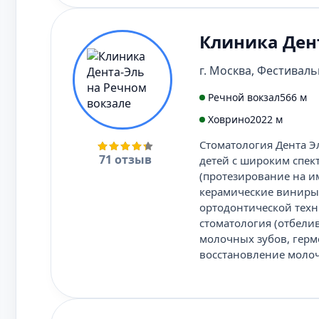
Клиника Ден
г. Москва, Фестивальн
Речной вокзал
566 м
Ховрино
2022 м
Стоматология Дента Эл
71 отзыв
детей с широким спект
(протезирование на и
керамические виниры,
ортодонтической техн
стоматология (отбели
молочных зубов, герм
восстановление молоч