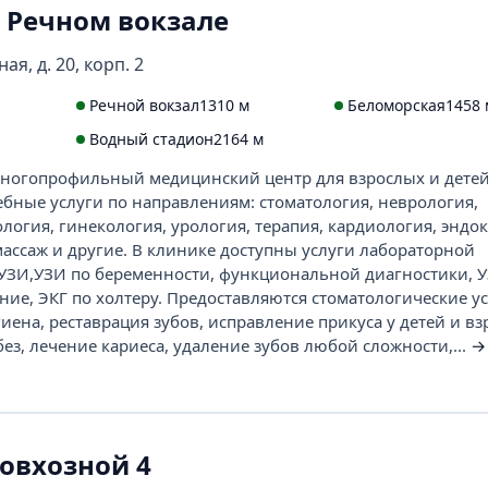
 Речном вокзале
ая, д. 20, корп. 2
Речной вокзал
1310 м
Беломорская
1458 
Водный стадион
2164 м
ногопрофильный медицинский центр для взрослых и детей
бные услуги по направлениям: стоматология, неврология,
логия, гинекология, урология, терапия, кардиология, эндо
массаж и другие. В клинике доступны услуги лабораторной
 УЗИ,УЗИ по беременности, функциональной диагностики, У
ие, ЭКГ по холтеру. Предоставляются стоматологические ус
ена, реставрация зубов, исправление прикуса у детей и вз
з, лечение кариеса, удаление зубов любой сложности,...
→
овхозной 4