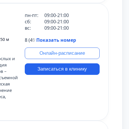
пн-пт:
09:00-21:00
сб:
09:00-21:00
вс:
09:00-21:00
750 м
8 (495) 431-69-47
Показать номер
Онлайн-расписание
ослых и
дия
Записаться в клинику
в –
есъемной
еская
ечение
са,