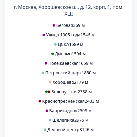
г. Москва, Хорошевское ш., д. 12, корп. 1, пом.
XLII
Беговая
369 м
Улица 1905 года
1546 м
ЦСКА
1589 м
Динамо
1594 м
Полежаевская
1659 м
Петровский парк
1850 м
Хорошево
2179 м
Белорусская
2388 м
Краснопресненская
2403 м
Баррикадная
2508 м
Шелепиха
2975 м
Деловой центр
3146 м