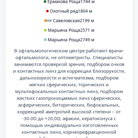
Ермакова Роща
1744 м
Охотный ряд
1804 м
Савеловская
2199 м
Марьина Роща
2571 м
Марьина Роща
2749 м
В офтальмологическом центре работают врачи-
офтальмологи, не оптометристы. Специалисты
занимаются проверкой зрения, подбором очков
и контактных линз для коррекции близорукости,
дальнозоркости и астигматизма, подбором
мягких сферических, торических и
мультифокальных контактных линз, подбором
жестких газопроницаемых линз сферических,
асферических, биторических, бифокальных,
коррекцией аметропий высокой степени – от
-30.0D до +20,0D, афакии, кератоконуса с
помощью индивидуально изготовленных
контактных линз, корнеорефракционной