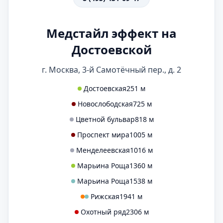
Медстайл эффект на
Достоевской
г. Москва, 3-й Самотёчный пер., д. 2
Достоевская
251 м
Новослободская
725 м
Цветной бульвар
818 м
Проспект мира
1005 м
Менделеевская
1016 м
Марьина Роща
1360 м
Марьина Роща
1538 м
Рижская
1941 м
Охотный ряд
2306 м