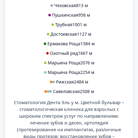
Чеховская
813 м
Пушкинская
958 м
Трубная
1001 м
Достоевская
1127 м
Ермакова Роща
1584 м
Охотный ряд
1667 м
Марьина Роща
2076 м
Марьина Роща
2254 м
Рижская
2484 м
Савеловская
2508 м
Стоматология Дента Эль у м. Цветной бульвар –
стоматологическая клиника для взрослых с
широким спектром услуг по направлениям:
лечение зубов и десен, ортопедия
(протезирование на имплантатах, различные
виды протезов; восстановление зубов –