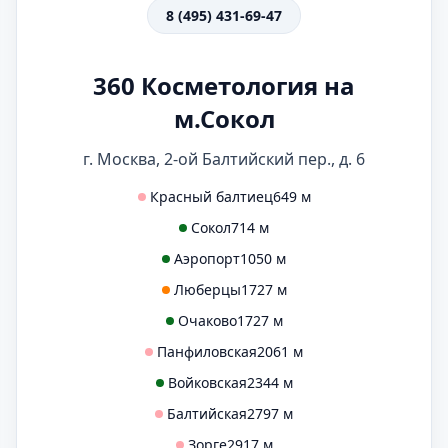
8 (495) 431-69-47
360 Косметология на
м.Сокол
г. Москва, 2-ой Балтийский пер., д. 6
Красный балтиец
649 м
Сокол
714 м
Аэропорт
1050 м
Люберцы
1727 м
Очаково
1727 м
Панфиловская
2061 м
Войковская
2344 м
Балтийская
2797 м
Зорге
2917 м