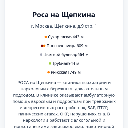
Роса на Щепкина
г. Москва, Щепкина, д.9 стр. 1
Сухаревская
443 м
Проспект мира
609 м
Цветной бульвар
664 м
Трубная
944 м
Рижская
1749 м
РОСА на Щепкина — клиника психиатрии и
наркологии с бережным, доказательным
подходом. В клинике оказывают амбулаторную
помощь взрослым и подросткам при тревожных
и депрессивных расстройствах, БАР, ПТСР,
панических атаках, ОКР, нарушениях сна. В
наркологии работают с алкогольной и
наркотическими зависимостями, никотиновой