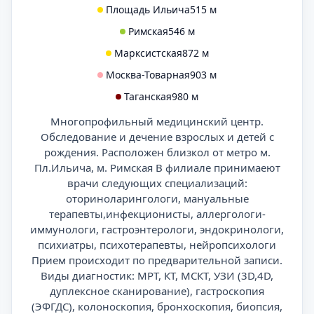
Площадь Ильича
515 м
Римская
546 м
Марксистская
872 м
Москва-Товарная
903 м
Таганская
980 м
Многопрофильный медицинский центр.
Обследование и дечение взрослых и детей с
рождения. Расположен близкол от метро м.
Пл.Ильича, м. Римская В филиале принимаеют
врачи следующих специализаций:
оториноларингологи, мануальные
терапевты,инфекционисты, аллергологи-
иммунологи, гастроэнтерологи, эндокринологи,
психиатры, психотерапевты, нейропсихологи
Прием происходит по предварительной записи.
Виды диагностик: МРТ, КТ, МСКТ, УЗИ (3D,4D,
дуплексное сканирование), гастроскопия
(ЭФГДС), колоноскопия, бронхоскопия, биопсия,