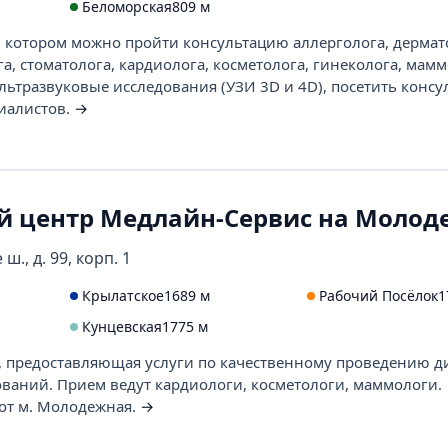
Беломорская
809 м
 котором можно пройти консультацию аллерголога, дермат
а, стоматолога, кардиолога, косметолога, гинеколога, мамм
льтразвуковые исследования (УЗИ 3D и 4D), посетить конс
иалистов.
→
 центр Медлайн-Сервис на Молод
ш., д. 99, корп. 1
Крылатское
1689 м
Рабочий Посёлок
1
Кунцевская
1775 м
 предоставляющая услуги по качественному проведению д
ваний. Прием ведут кардиологи, косметологи, маммологи.
 от м. Молодежная.
→