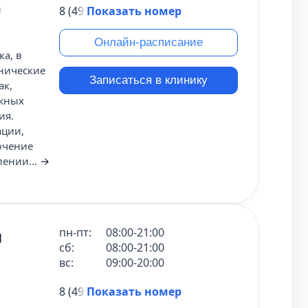
м
8 (495) 431-69-47
Показать номер
Онлайн-расписание
а, в
нические
Записаться в клинику
ак,
ожных
ия.
ации,
ючение
лении...
→
м
пн-пт:
08:00-21:00
сб:
08:00-21:00
вс:
09:00-20:00
8 (495) 431-69-47
Показать номер