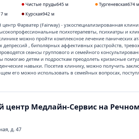
Чистые пруды
645 м
Тургеневская
674 
17 м
Курская
942 м
центр Фарватер (Fairway) - узкоспециализированная клиник
высокопрофессиональные психотерапевты, психиатры и кли
клинике можно пройти комплексное лечение панических ат
х депрессий , биполярных аффективных расстройств, трев
проводятся сеансы группового и семейного консультирован
ы помогаю детям и подросткам преодолеть кризисные ситу
денческие навыки. Посетив клинику, можно получить закл
ющем его можно использовать в семейных вопросах, поступ
 центр Медлайн-Сервис на Речно
ая, д. 47