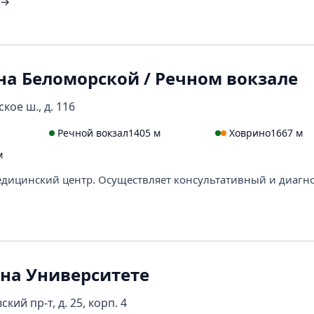
→
на Беломорской / Речном вокзале
кое ш., д. 116
Речной вокзал
1405 м
Ховрино
1667 м
м
ицинский центр. Осуществляет консультативный и диагн
 на Университете
кий пр-т, д. 25, корп. 4