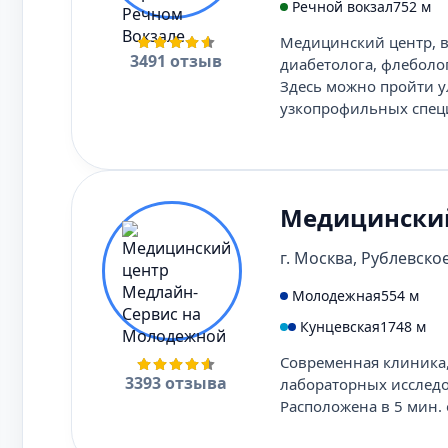
Речной вокзал
752 м
Медицинский центр, в
3491 отзыв
диабетолога, флеболог
Здесь можно пройти у
узкопрофильных спец
Медицинский
г. Москва, Рублевское 
Молодежная
554 м
Кунцевская
1748 м
Современная клиника,
3393 отзыва
лабораторных исследо
Расположена в 5 мин.