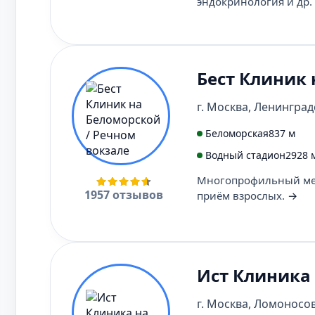
эндокринология и др.
Бест Клиник 
г. Москва, Ленинградс
Беломорская
837 м
Водный стадион
2928 
Многопрофильный мед
1957 отзывов
приём взрослых.
→
Ист Клиника
г. Москва, Ломоносовс