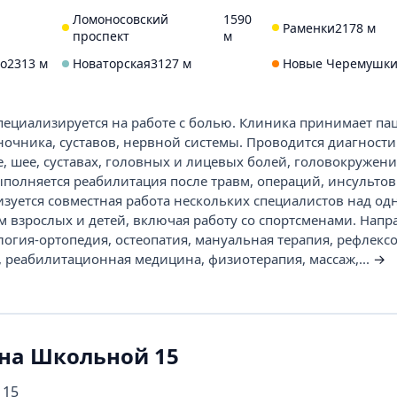
Ломоносовский
1590
Раменки
2178 м
проспект
м
го
2313 м
Новаторская
3127 м
Новые Черемушк
ециализируется на работе с болью. Клиника принимает па
очника, суставов, нервной системы. Проводится диагности
, шее, суставах, головных и лицевых болей, головокружени
полняется реабилитация после травм, операций, инсультов
зуется совместная работа нескольких специалистов над од
м взрослых и детей, включая работу со спортсменами. Напр
огия-ортопедия, остеопатия, мануальная терапия, рефлексо
, реабилитационная медицина, физиотерапия, массаж,...
→
 на Школьной 15
 15