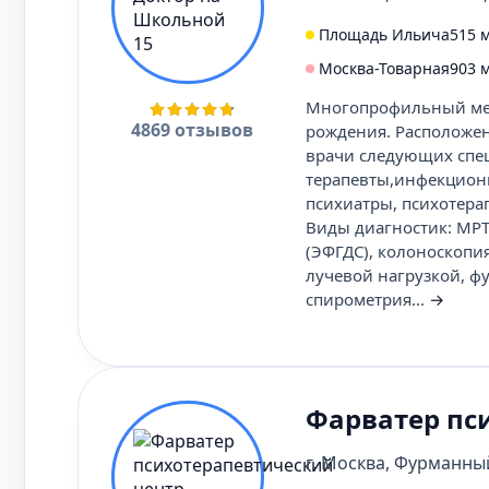
Площадь Ильича
515 
Москва-Товарная
903 
Многопрофильный мед
4869 отзывов
рождения. Расположен
врачи следующих спе
терапевты,инфекциони
психиатры, психотера
Виды диагностик: МРТ,
(ЭФГДС), колоноскопи
лучевой нагрузкой, ф
спирометрия...
→
Фарватер пси
г. Москва, Фурманный 