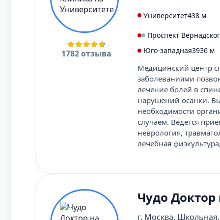
Университет
438 м
Проспект Вернадско
Юго-западная
3936 м
1782 отзыва
Медицинский центр сп
заболеваниями позвон
лечение болей в спине
нарушений осанки. Вы
необходимости органи
случаем. Ведется прие
неврология, травматол
лечебная физкультура
Чудо Доктор
г. Москва, Школьная,