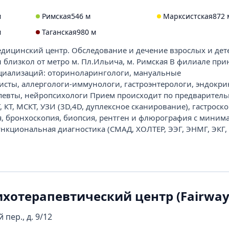
м
Римская
546 м
Марксистская
872 
м
Таганская
980 м
ицинский центр. Обследование и дечение взрослых и дете
 близкол от метро м. Пл.Ильича, м. Римская В филиале пр
циализаций: оториноларингологи, мануальные
сты, аллергологи-иммунологи, гастроэнтерологи, эндокри
певты, нейропсихологи Прием происходит по предваритель
 КТ, МСКТ, УЗИ (3D,4D, дуплексное сканирование), гастроск
я, бронхоскопия, биопсия, рентген и флюрография с миним
ункциональная диагностика (СМАД, ХОЛТЕР, ЭЭГ, ЭНМГ, ЭКГ,
хотерапевтический центр (Fairway
пер., д. 9/12