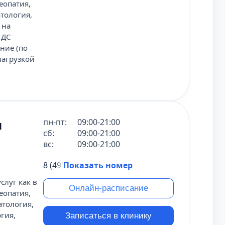
еопатия,
тология,
 на
 ДС
ние (по
нагрузкой
м
пн-пт:
09:00-21:00
сб:
09:00-21:00
вс:
09:00-21:00
8 (495) 431-69-47
Показать номер
слуг как в
Онлайн-расписание
еопатия,
атология,
гия,
Записаться в клинику