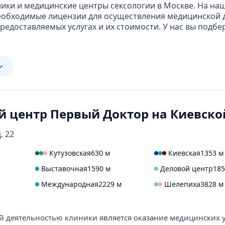
ики и медицинские центры сексологии в Москве. На на
обходимые лицензии для осуществления медицинской д
едоставляемых услугах и их стоимости. У нас вы подбе
 центр Первый Доктор на Киевско
. 22
Кутузовская
630 м
Киевская
1353 м
Выставочная
1590 м
Деловой центр
185
Международная
2229 м
Шелепиха
3828 м
й деятельностью клиники является оказание медицинских у