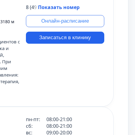
8 (495) 431-69-47
Показать номер
Онлайн-расписание
и
3180 м
Записаться в клинику
циентов с
ка и
й,
. При
ним
авления:
терапия,
пн-пт:
08:00-21:00
сб:
08:00-21:00
вс:
09:00-20:00