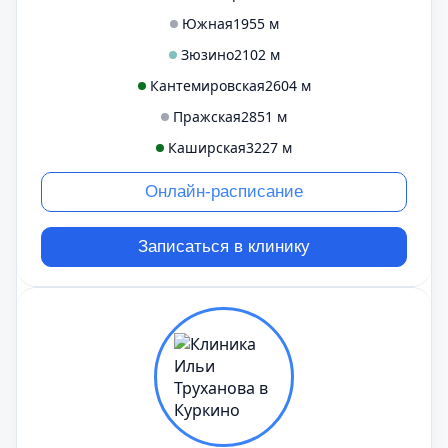
Южная
1955 м
Зюзино
2102 м
Кантемировская
2604 м
Пражская
2851 м
Каширская
3227 м
Онлайн-расписание
Записаться в клинику