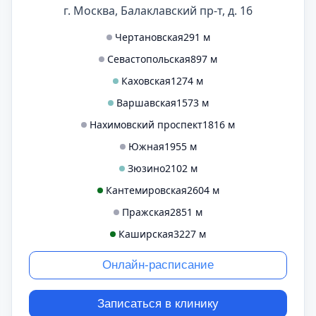
г. Москва, Балаклавский пр-т, д. 16
Чертановская
291 м
Севастопольская
897 м
Каховская
1274 м
Варшавская
1573 м
Нахимовский проспект
1816 м
Южная
1955 м
Зюзино
2102 м
Кантемировская
2604 м
Пражская
2851 м
Каширская
3227 м
Онлайн-расписание
Записаться в клинику