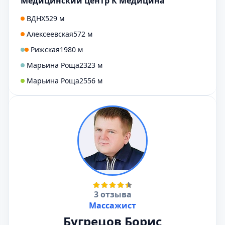
Медицинский центр К Медицина
ВДНХ
529 м
Алексеевская
572 м
Рижская
1980 м
Марьина Роща
2323 м
Марьина Роща
2556 м
3 отзыва
Массажист
Бугрецов Борис