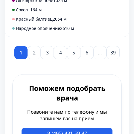
Октябрьское поле
1025 м
Сокол
1164 м
Красный балтиец
2054 м
Народное ополчение
2610 м
1
2
3
4
5
6
...
39
Поможем подобрать
врача
Позвоните нам по телефону и мы
запишем вас на приём
8 (495) 431-69-47