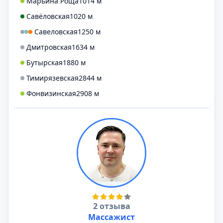
Марьина Роща
1014 м
Савёловская
1020 м
Савеловская
1250 м
Дмитровская
1634 м
Бутырская
1880 м
Тимирязевская
2844 м
Фонвизинская
2908 м
2 отзыва
Массажист