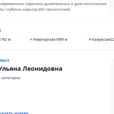
 современных наркозно-дыхательных и диагностических
ль глубины наркоза BIS-технологией.
х
1762 м
Новаторская
1899 м
Калужская
2
лист
Ульяна Леонидовна
 категории
431-69-47
казать номер