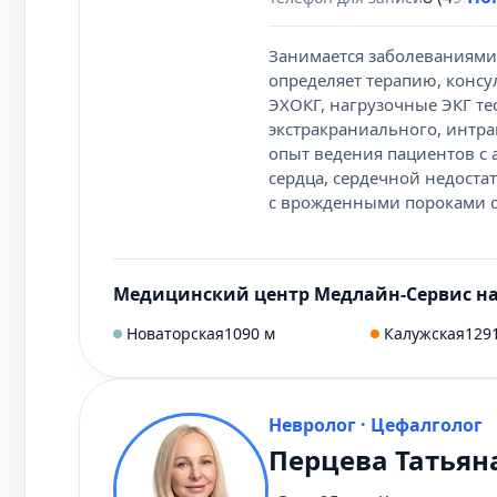
Занимается заболеваниями 
определяет терапию, конс
ЭХОКГ, нагрузочные ЭКГ те
экстракраниального, интра
опыт ведения пациентов с
сердца, сердечной недоста
с врожденными пороками с
Медицинский центр Медлайн-Сервис н
Новаторская
1090 м
Калужская
129
Невролог · Цефалголог
Перцева Татьян