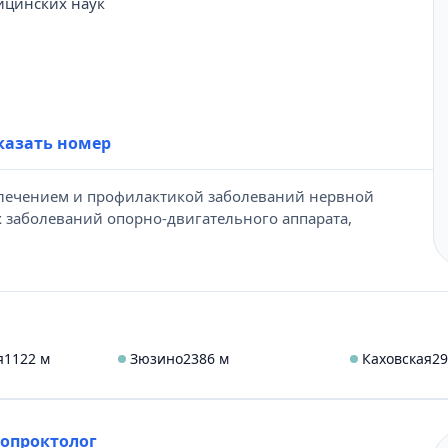
ицинских наук
431-69-47
казать номер
 лечением и профилактикой заболеваний нервной
х заболеваний опорно-двигательного аппарата,
я
1122 м
Зюзино
2386 м
Каховская
29
лопроктолог