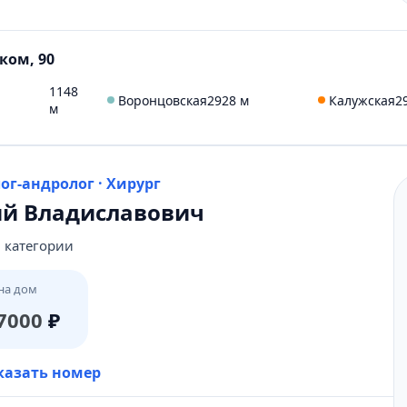
ком, 90
1148
Воронцовская
2928 м
Калужская
2
м
лог-андролог · Хирург
ий Владиславович
 категории
на дом
7000
₽
431-69-47
казать номер