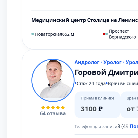
Медицинский центр Столица на Ленинс
Проспект
Новаторская
652 м
Вернадского
Андролог · Уролог · Уро
Горовой Дмитр
Стаж 24 года
Врач высшей
Приём в клинике
Врач 
3100
₽
от 
64 отзыва
8 (495) 
По
Телефон для записи