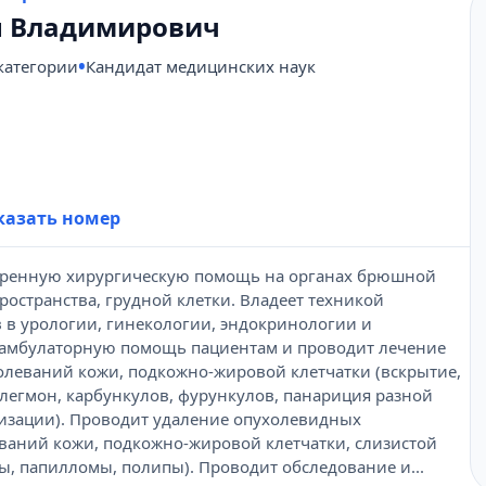
 Владимирович
категории
Кандидат медицинских наук
431-69-47
казать номер
тренную хирургическую помощь на органах брюшной
остранства, грудной клетки. Владеет техникой
 в урологии, гинекологии, эндокринологии и
 амбулаторную помощь пациентам и проводит лечение
олеваний кожи, подкожно-жировой клетчатки (вскрытие,
легмон, карбункулов, фурункулов, панариция разной
лизации). Проводит удаление опухолевидных
ваний кожи, подкожно-жировой клетчатки, слизистой
, папилломы, полипы). Проводит обследование и...