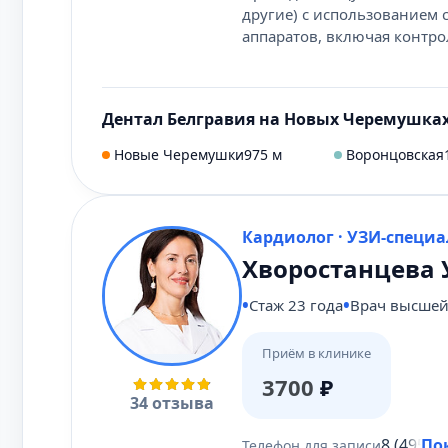
другие) с использованием
аппаратов, включая контро
Дентал Белгравия на Новых Черемушка
Новые Черемушки
975 м
Воронцовская
Кардиолог · УЗИ-специа
Хворостанцева 
Стаж 23 года
Врач высшей
Приём в клинике
3700
₽
34 отзыва
8 (495) 
По
Телефон для записи