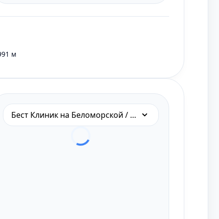
991 м
Бест Клиник на Беломорской / Речном вокзале