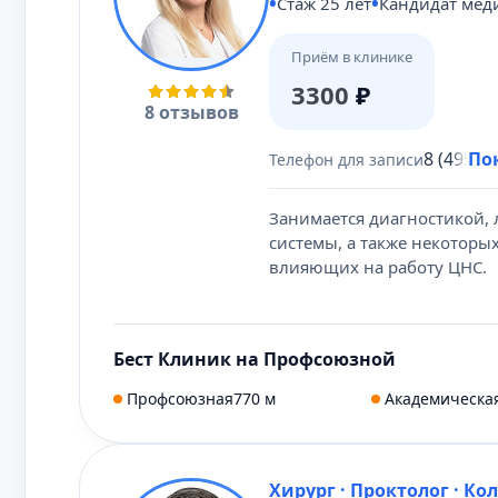
Стаж 25 лет
Кандидат мед
Приём в клинике
3300
₽
8 отзывов
8 (495) 
По
Телефон для записи
Занимается диагностикой,
системы, а также некоторы
влияющих на работу ЦНС.
Бест Клиник на Профсоюзной
Профсоюзная
770 м
Академическа
Хирург · Проктолог · Ко