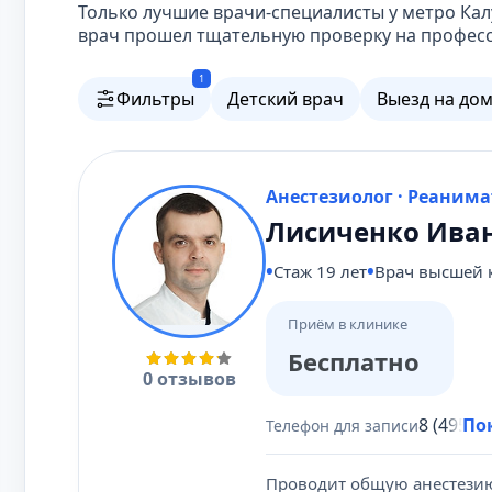
Только лучшие врачи-специалисты у метро Кал
врач прошел тщательную проверку на професс
1
Фильтры
Детский врач
Выезд на до
Анестезиолог · Реанима
Лисиченко Ива
Стаж 19 лет
Врач высшей 
Приём в клинике
Бесплатно
0 отзывов
8 (495) 
По
Телефон для записи
Проводит общую анестези