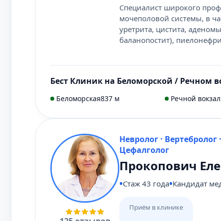
Специалист широкого проф
мочеполовой системы, в ч
уретрита, цистита, аденом
баланопостит), пиелонефри
Бест Клиник на Беломорской / Речном в
Беломорская
837 м
Речной вокзал
Невролог · Вертебролог 
Цефалголог
Прокопович Еле
Стаж 43 года
Кандидат ме
Приём в клинике