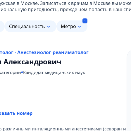
ужская в Москве. Записаться к врачам в Москве вы мож
иональную пригодность, прежде чем попасть в наш спи
1
м
Специальность
Метро
толог · Анестезиолог-реаниматолог
н Александрович
категории
Кандидат медицинских наук
431-69-47
казать номер
ю различными ингаляционными анестетиками (севоран и