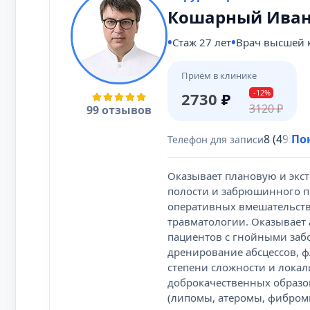
Кошарный Иван
Стаж 27 лет
Врач высшей 
Приём в клинике
-12%
2730
₽
3120
₽
99 отзывов
8 (495) 
По
Телефон для записи
Оказывает плановую и экс
полости и забрюшинного пр
оперативных вмешательств
травматологии. Оказывает
пациентов с гнойными заб
дренирование абсцессов, ф
степени сложности и лока
доброкачественных образо
(липомы, атеромы, фибромы