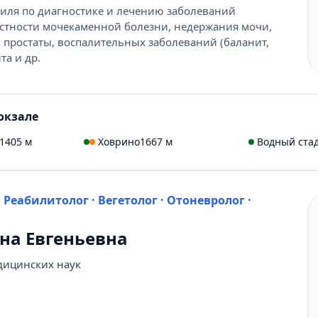
иля по диагностике и лечению заболеваний
астности мочекаменной болезни, недержания мочи,
ы простаты, воспалительных заболеваний (баланит,
та и др.
окзале
1405 м
Ховрино
1667 м
Водный ста
· Реабилитолог · Вегетолог · Отоневролог ·
на Евгеньевна
дицинских наук