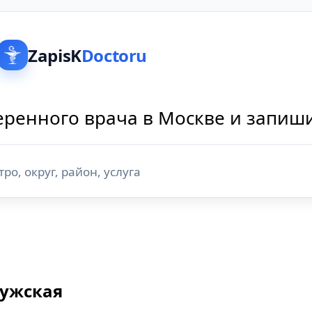
ZapisK
Doctoru
ренного врача в Москве и запиш
лужская