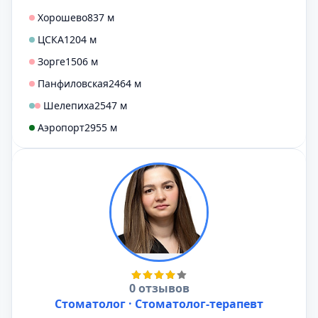
Хорошево
837 м
ЦСКА
1204 м
Зорге
1506 м
Панфиловская
2464 м
Шелепиха
2547 м
Аэропорт
2955 м
0 отзывов
Стоматолог · Стоматолог-терапевт