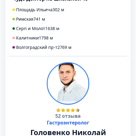
Площадь Ильича
302 м
Римская
741 м
Серп и Молот
1638 м
Калитники
1798 м
Волгоградский пр-т
2769 м
52 отзыва
Гастроэнтеролог
Головенко Николай