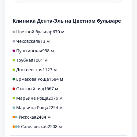
Клиника Дента-Эль на Цветном бульваре
Цветной бульвар
670 м
Чеховская
813 м
Пушкинская
958 м
Трубная
1001 м
Достоевская
1127 м
Ермакова Роща
1584 м
Охотный ряд
1667 м
Марьина Роща
2076 м
Марьина Роща
2254 м
Рижская
2484 м
Савеловская
2508 м