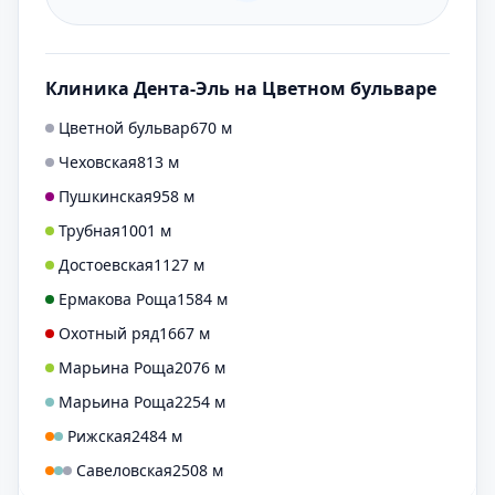
Клиника Дента-Эль на Цветном бульваре
Цветной бульвар
670 м
Чеховская
813 м
Пушкинская
958 м
Трубная
1001 м
Достоевская
1127 м
Ермакова Роща
1584 м
Охотный ряд
1667 м
Марьина Роща
2076 м
Марьина Роща
2254 м
Рижская
2484 м
Савеловская
2508 м