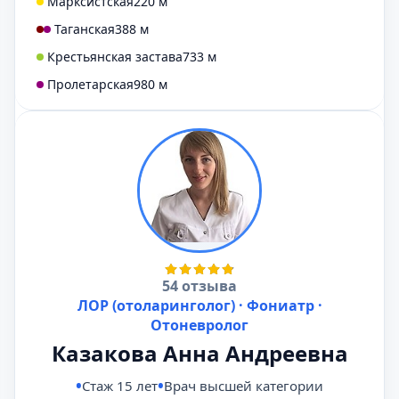
Марксистская
220 м
Таганская
388 м
Крестьянская застава
733 м
Пролетарская
980 м
54 отзыва
ЛОР (отоларинголог) · Фониатр ·
Отоневролог
Казакова Анна Андреевна
Стаж 15 лет
Врач высшей категории