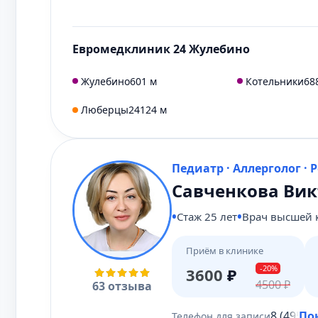
Евромедклиник 24 Жулебино
Жулебино
601 м
Котельники
68
Люберцы
24124 м
Педиатр · Аллерголог · 
Савченкова Вик
Стаж 25 лет
Врач высшей 
Приём в клинике
-20%
3600
₽
4500
₽
63 отзыва
8 (495) 
По
Телефон для записи