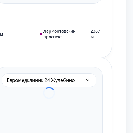
Лермонтовский
2367
 м
проспект
м
Евромедклиник 24 Жулебино