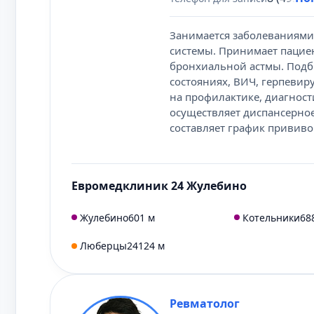
Занимается заболеваниями
системы. Принимает пациен
бронхиальной астмы. Под
состояниях, ВИЧ, герпевир
на профилактике, диагност
осуществляет диспансерно
составляет график прививок
Евромедклиник 24 Жулебино
Жулебино
601 м
Котельники
68
Люберцы
24124 м
Ревматолог