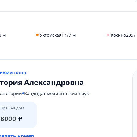
8 м
Ухтомская
1777 м
Косино
2357
Ревматолог
тория Александровна
категории
Кандидат медицинских наук
Врач на дом
8000
₽
431-69-47
казать номер