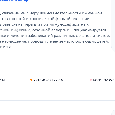
, связанными с нарушением деятельности иммунной
тов с острой и хронической формой аллергии,
бирает схемы терапии при иммунодефицитных
усной инфекции, сезонной аллергии. Специализируется
ике и лечении заболеваний различных органов и систем,
е наблюдение, проводит лечение часто болеющих детей,
 и т.д.
8 м
Ухтомская
1777 м
Косино
2357