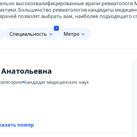
ительно высококвалифицированные врачи-ревматологи
актики. Большинство ревматологов кандидаты медицинс
врачей позволят выбрать вам, наиболее подходящего с
1
м
Специальность
Метро
 Анатольевна
категории
Кандидат медицинских наук
431-69-47
казать номер