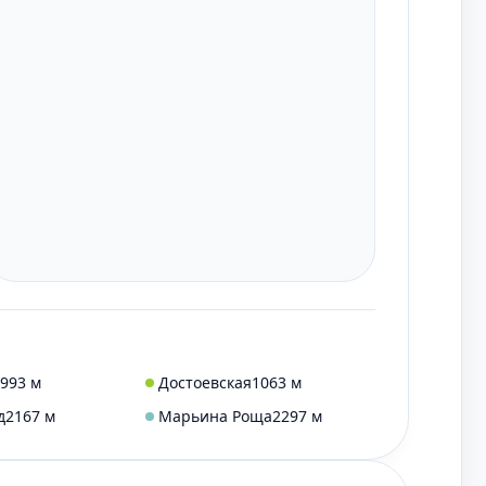
993 м
Достоевская
1063 м
д
2167 м
Марьина Роща
2297 м