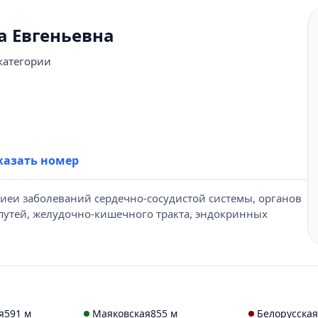
 Евгеньевна
категории
431-69-47
казать номер
иеи заболеваний сердечно-сосудистой системы, органов
утей, желудочно-кишечного тракта, эндокринных
я
591 м
Маяковская
855 м
Белорусская