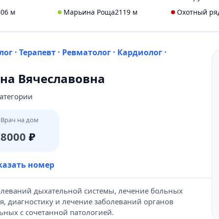
806 м
Марьина Роща
2119 м
Охотный ря
ог · Терапевт · Ревматолог · Кардиолог ·
на Вячеславовна
категории
Врач на дом
8000
₽
431-69-47
казать номер
олеваний дыхательной системы, лечение больных
я, диагностику и лечение заболеваний органов
ьных с сочетанной патологией.