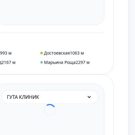
993 м
Достоевская
1063 м
д
2167 м
Марьина Роща
2297 м
ГУТА КЛИНИК