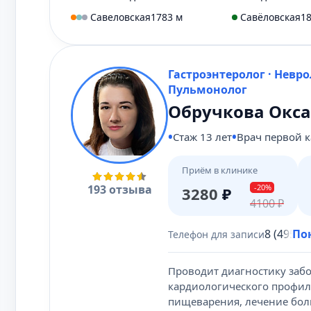
Савеловская
1783 м
Савёловская
1
Гастроэнтеролог · Неврол
Пульмонолог
Обручкова Окса
Стаж 13 лет
Врач первой 
Приём в клинике
193 отзыва
-20%
3280
₽
4100
₽
8 (495) 
По
Телефон для записи
Проводит диагностику заб
кардиологического профил
пищеварения, лечение бол