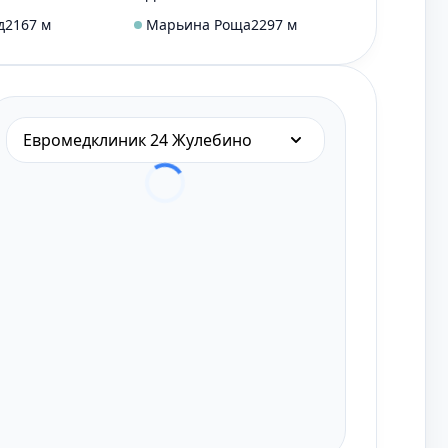
д
2167 м
Марьина Роща
2297 м
Евромедклиник 24 Жулебино