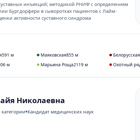
суставных инъекций; методикой РНИФ с определением
лии Бургдорфери в сыворотках пациентов с Лайм-
ценки активности суставного синдрома
я
591 м
Маяковская
855 м
Белорусская
806 м
Марьина Роща
2119 м
Охотный ря
Майя Николаевна
 категории
Кандидат медицинских наук