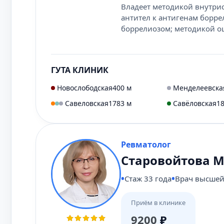
Владеет методикой внутри
антител к антигенам борре
боррелиозом; методикой о
ГУТА КЛИНИК
Новослободская
400 м
Менделеевска
Савеловская
1783 м
Савёловская
1
Ревматолог
Старовойтова 
Стаж 33 года
Врач высшей
Приём в клинике
9200
₽