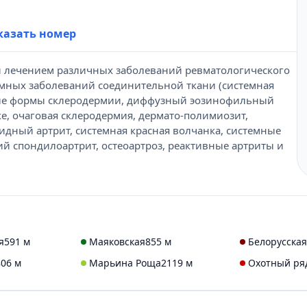
431-69-47
казать номер
и лечением различных заболеваний ревматологического
емных заболеваний соединительной ткани (системная
ные формы склеродермии, диффузный эозинофильный
е, очаговая склеродермия, дермато-полимиозит,
дный артрит, системная красная волчанка, системные
й спондилоартрит, остеоартроз, реактивные артриты и
я
591 м
Маяковская
855 м
Белорусская
806 м
Марьина Роща
2119 м
Охотный ря