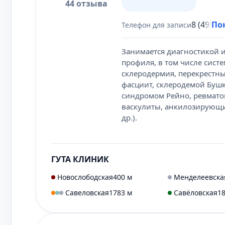
44 отзыва
8 (495) 
По
Телефон для записи
Занимается диагностикой 
профиля, в том числе сист
склеродермия, перекрест
фасциит, склеродемой Бушк
синдромом Рейно, ревматои
васкулиты, анкилозирующи
др.).
ГУТА КЛИНИК
Новослободская
400 м
Менделеевска
Савеловская
1783 м
Савёловская
1