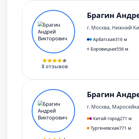
Брагин Андр
г. Москва, Нижний Ки
Арбатская
316 м
Боровицкая
556 м
8 отзывов
Брагин Андр
г. Москва, Маросейка, 
Китай-город
271 м
Тургеневская
771 м