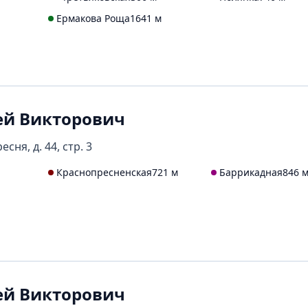
Ермакова Роща
1641 м
ей Викторович
сня, д. 44, стр. 3
Краснопресненская
721 м
Баррикадная
846 
ей Викторович