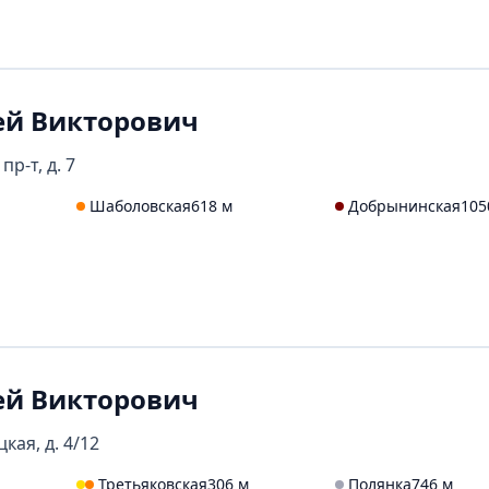
ей Викторович
пр-т, д. 7
Шаболовская
618 м
Добрынинская
105
ей Викторович
кая, д. 4/12
Третьяковская
306 м
Полянка
746 м