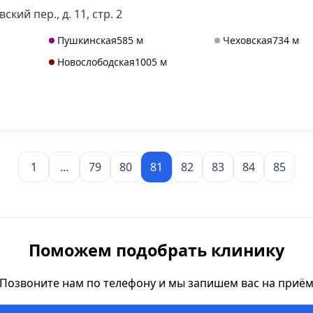
кий пер., д. 11, стр. 2
Пушкинская
585 м
Чеховская
734 м
Новослободская
1005 м
1
...
79
80
81
82
83
84
85
Поможем подобрать клинику
Позвоните нам по телефону и мы запишем вас на приё