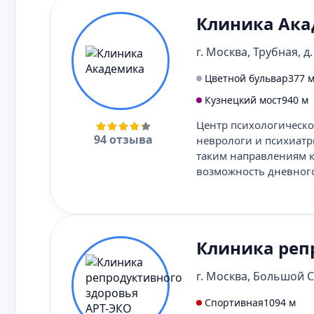
Клиника Ак
г. Москва, Трубная, д. 
Цветной бульвар
377 
Кузнецкий мост
940 м
Центр психологическ
94 отзыва
неврологи и психиатры
таким направлениям ка
возможность дневного
Клиника реп
г. Москва, Большой Са
Спортивная
1094 м