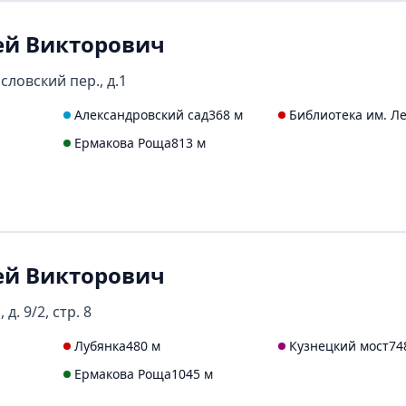
ей Викторович
словский пер., д.1
Александровский сад
368 м
Библиотека им. Л
Ермакова Роща
813 м
ей Викторович
д. 9/2, стр. 8
Лубянка
480 м
Кузнецкий мост
74
Ермакова Роща
1045 м