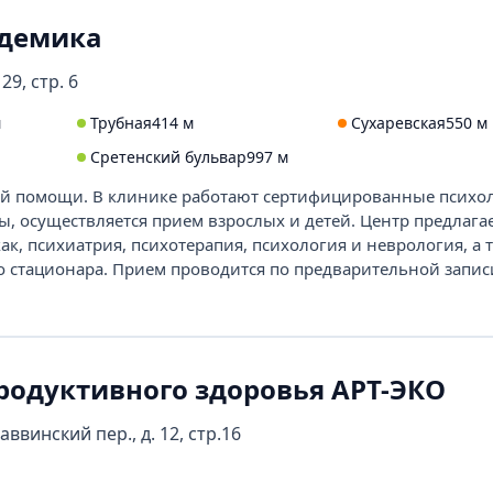
адемика
29, стр. 6
м
Трубная
414 м
Сухаревская
550 м
Сретенский бульвар
997 м
ой помощи. В клинике работают сертифицированные психол
, осуществляется прием взрослых и детей. Центр предлагае
к, психиатрия, психотерапия, психология и неврология, а т
 стационара. Прием проводится по предварительной запис
родуктивного здоровья АРТ-ЭКО
ввинский пер., д. 12, стр.16